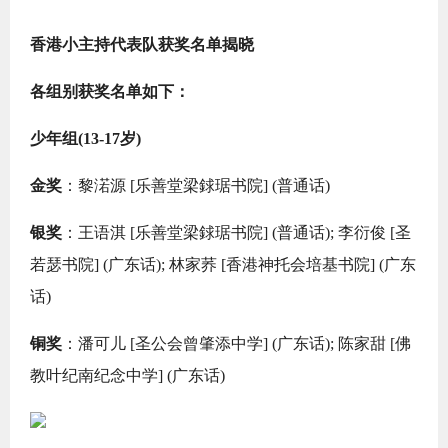
香港小主持代表队获奖名单揭晓
各组别获奖名单如下：
少年组(13-17岁)
金奖
：黎渃源 [乐善堂梁銶琚书院] (普通话)
银奖
：王语淇 [乐善堂梁銶琚书院] (普通话); 李衍俊 [圣
若瑟书院] (广东话); 林家荞 [香港神托会培基书院] (广东
话)
铜奖
：潘可儿 [圣公会曾肇添中学] (广东话); 陈家甜 [佛
教叶纪南纪念中学] (广东话)