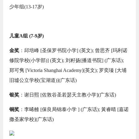
少年组(13-17岁)
儿童A组 (7-9岁)
金奖
：邱培峰 [圣保罗书院小学] (英文); 曾思齐 [玛利诺
修院学校(小学部)] (英文); 刘籽扬[播道书院] (广东话);
郑可隽 [Victoria Shanghai Academy](英文); 罗奕瑧 [大埔
旧墟公立学校(宝湖道)](广东话)
银奖
：谢日熙 [佐敦谷圣若瑟天主教小学](广东话)
铜奖
：李晞雒 [保良局锦泰小学 ] (广东话); 黃睿晴 [嘉诺
撒圣家学校](广东话)