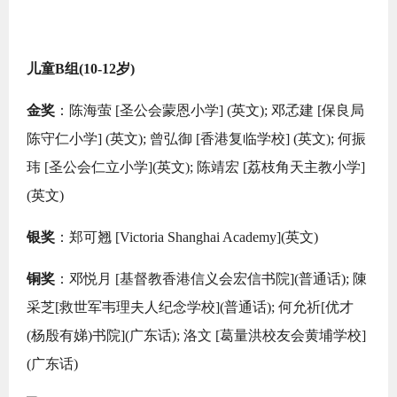
儿童B组(10-12岁)
金奖
：陈海萤 [圣公会蒙恩小学] (英文); 邓孞建 [保良局
陈守仁小学] (英文); 曾弘御 [香港复临学校] (英文); 何振
玮 [圣公会仁立小学](英文); 陈靖宏 [荔枝角天主教小学]
(英文)
银奖
：郑可翘 [Victoria Shanghai Academy](英文)
铜奖
：邓悦月 [基督教香港信义会宏信书院](普通话); 陳
采芝[救世军韦理夫人纪念学校](普通话); 何允祈[优才
(杨殷有娣)书院](广东话); 洛文 [葛量洪校友会黄埔学校]
(广东话)