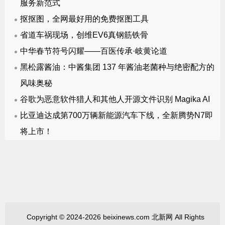
服务新范式
抠抠图，全网最好用的免费抠图工具
省道车祸现场，创维EV6真钢筋铁骨
中华春节符号闪耀——百医传承·岐黄论道
黑松露酱油：中酱集团 137 年酱油老菌种与绝密配方的
风味奥秘
谷歌为恶意软件猎人和其他人开源文件识别 Magika AI
比亚迪达成第700万辆新能源汽车下线，全新腾势N7即
将上市！
Copyright © 2024-2026 beixinews.com 北新网 All Rights